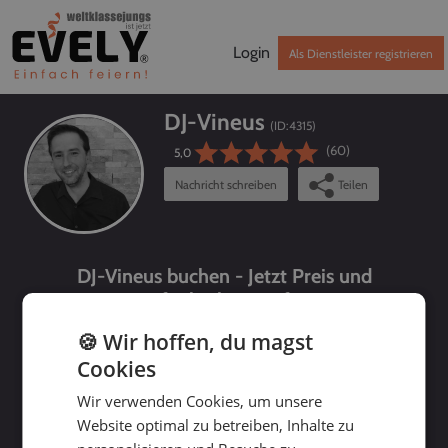
Login
Als Dienstleister registrieren
DJ-Vineus
(ID:
4315
)
(60)
5,0
Nachricht schreiben
Teilen
DJ-Vineus buchen - Jetzt Preis und
Verfügbarkeit prüfen!
🍪 Wir hoffen, du magst
Cookies
Wir verwenden Cookies, um unsere
Website optimal zu betreiben, Inhalte zu
bis