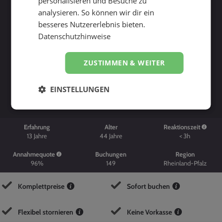
personalisieren und Besuche zu
analysieren. So können wir dir ein
besseres Nutzererlebnis bieten.
Datenschutzhinweise
ZUSTIMMEN & WEITER
Suche starten
EINSTELLUNGEN
Erfahrung
Alter
Reaktionszeit
13
Jahre
44
Jahre
< 3h
Annahmequote
Buchungen
Region
96%
149
Rheinland-Pfalz
Komplettpreise
Sofort buchen
Flexibel stornieren
Keine Vorkasse