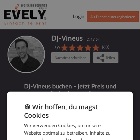
Login
Als Dienstleister registrieren
DJ-Vineus
(ID:
4315
)
(60)
5,0
Nachricht schreiben
Teilen
DJ-Vineus buchen - Jetzt Preis und
Verfügbarkeit prüfen!
🍪 Wir hoffen, du magst
Cookies
Wir verwenden Cookies, um unsere
Website optimal zu betreiben, Inhalte zu
bis