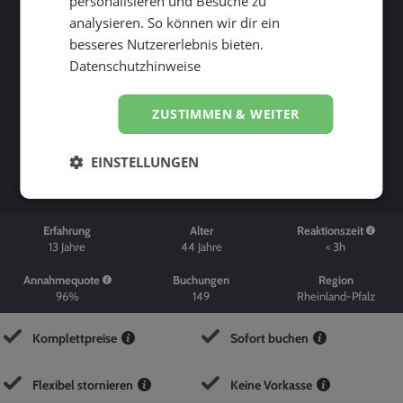
personalisieren und Besuche zu
analysieren. So können wir dir ein
besseres Nutzererlebnis bieten.
Datenschutzhinweise
ZUSTIMMEN & WEITER
Suche starten
EINSTELLUNGEN
Erfahrung
Alter
Reaktionszeit
13
Jahre
44
Jahre
< 3h
Annahmequote
Buchungen
Region
96%
149
Rheinland-Pfalz
Komplettpreise
Sofort buchen
Flexibel stornieren
Keine Vorkasse