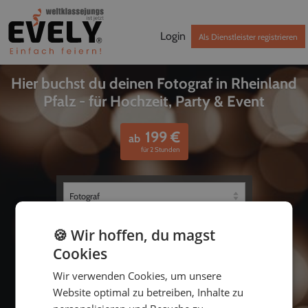
Login
Als Dienstleister registrieren
Hier buchst du deinen Fotograf in Rheinland
Pfalz - für Hochzeit, Party & Event
199
€
ab
für 2 Stunden
🍪 Wir hoffen, du magst
Cookies
Wir verwenden Cookies, um unsere
Website optimal zu betreiben, Inhalte zu
bis