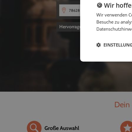
🍪 Wir hoff
Wir verwenden Co
Besuche zu analys
Hervorragend
4,8
von 5
Datenschutzhinw
EINSTELLUN
Dein 
Große Auswahl