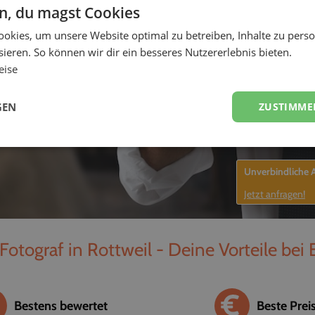
en, du magst Cookies
-
okies, um unsere Website optimal zu betreiben, Inhalte zu perso
ieren. So können wir dir ein besseres Nutzererlebnis bieten.
eise
GEN
ZUSTIMME
Unverbindliche
Jetzt anfragen!
Fotograf in Rottweil - Deine Vorteile bei
Bestens bewertet
Beste Prei