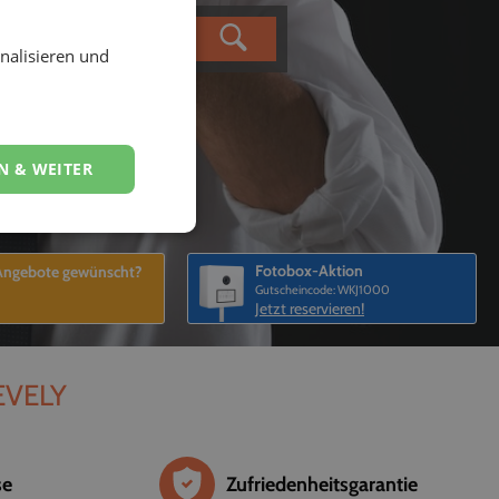
nalisieren und
N & WEITER
Fotobox-Aktion
 Angebote gewünscht?
Gutscheincode: WKJ1000
Jetzt reservieren!
 EVELY
se
Zufriedenheitsgarantie