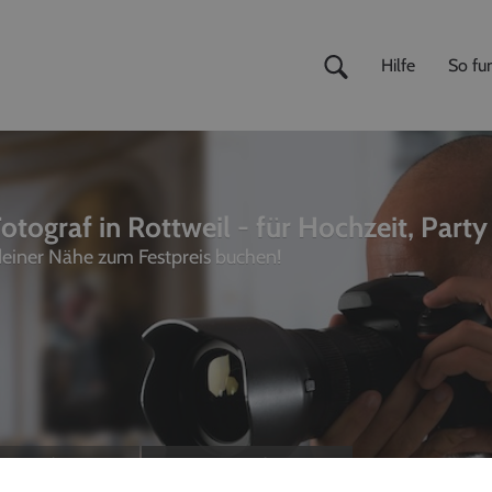
Hilfe
So fun
otograf in Rottweil - für Hochzeit, Party
 deiner Nähe zum Festpreis buchen!
ivemusiker
,
Fotografen
unterhalter, Sänger