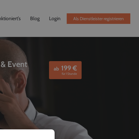
ktioniert’s
Blog
Login
Als Dienstleister registrieren
 & Event
199
€
ab
für 1 Stunde