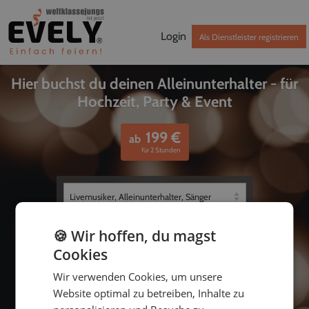
Login
Als Dienstleister registrieren
Hier buchst du deinen Alleinunterhalter - für
Hochzeit, Party & Event
199
€
ab
für 2 Stunden
🍪 Wir hoffen, du magst
Cookies
Wir verwenden Cookies, um unsere
Website optimal zu betreiben, Inhalte zu
bis