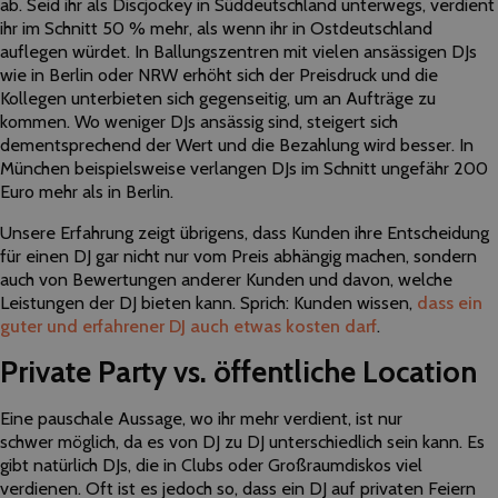
ab. Seid ihr als Discjockey in Süddeutschland unterwegs, verdient
ihr im Schnitt 50 % mehr, als wenn ihr in Ostdeutschland
auflegen würdet. In Ballungszentren mit vielen ansässigen DJs
wie in Berlin oder NRW erhöht sich der Preisdruck und die
Kollegen unterbieten sich gegenseitig, um an Aufträge zu
kommen. Wo weniger DJs ansässig sind, steigert sich
dementsprechend der Wert und die Bezahlung wird besser. In
München beispielsweise verlangen DJs im Schnitt ungefähr 200
Euro mehr als in Berlin.
Unsere Erfahrung zeigt übrigens, dass Kunden ihre Entscheidung
für einen DJ gar nicht nur vom Preis abhängig machen, sondern
auch von Bewertungen anderer Kunden und davon, welche
Leistungen der DJ bieten kann. Sprich: Kunden wissen,
dass ein
guter und erfahrener DJ auch etwas kosten darf
.
Private Party vs. öffentliche Location
Eine pauschale Aussage, wo ihr mehr verdient, ist nur
schwer möglich, da es von DJ zu DJ unterschiedlich sein kann. Es
gibt natürlich DJs, die in Clubs oder Großraumdiskos viel
verdienen. Oft ist es jedoch so, dass ein DJ auf privaten Feiern