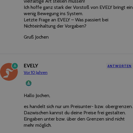
vielfältige Art stellen müssen!
Ich hoffe ganz stark der Vorstoß von EVELY bringt ein
wenig Bewegung ins System.
Letzte Frage an EVELY – Was passiert bei
Nichteinhaltung der Vorgaben?
Gruß Jochen
EVELY
A
ANTWORTEN
Vor 10 Jahren
Hallo Jochen,
Das „Echte-Person“-Abzeichen!
Anti-
Spam
es handelt sich nur um Preisunter- bzw. obergrenzen.
von
Dazwischen kannst du deine Preise frei gestalten.
CleanTalk
Eingaben unter bzw. über den Grenzen sind nicht
mehr möglich.