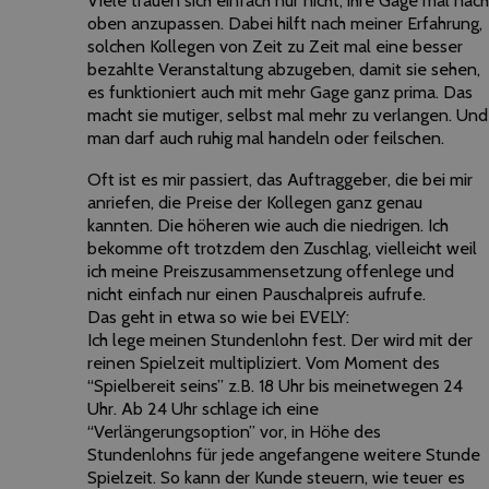
Viele trauen sich einfach nur nicht, ihre Gage mal nach
oben anzupassen. Dabei hilft nach meiner Erfahrung,
solchen Kollegen von Zeit zu Zeit mal eine besser
bezahlte Veranstaltung abzugeben, damit sie sehen,
es funktioniert auch mit mehr Gage ganz prima. Das
macht sie mutiger, selbst mal mehr zu verlangen. Und
man darf auch ruhig mal handeln oder feilschen.
Oft ist es mir passiert, das Auftraggeber, die bei mir
anriefen, die Preise der Kollegen ganz genau
kannten. Die höheren wie auch die niedrigen. Ich
bekomme oft trotzdem den Zuschlag, vielleicht weil
ich meine Preiszusammensetzung offenlege und
nicht einfach nur einen Pauschalpreis aufrufe.
Das geht in etwa so wie bei EVELY:
Ich lege meinen Stundenlohn fest. Der wird mit der
reinen Spielzeit multipliziert. Vom Moment des
“Spielbereit seins” z.B. 18 Uhr bis meinetwegen 24
Uhr. Ab 24 Uhr schlage ich eine
“Verlängerungsoption” vor, in Höhe des
Stundenlohns für jede angefangene weitere Stunde
Spielzeit. So kann der Kunde steuern, wie teuer es