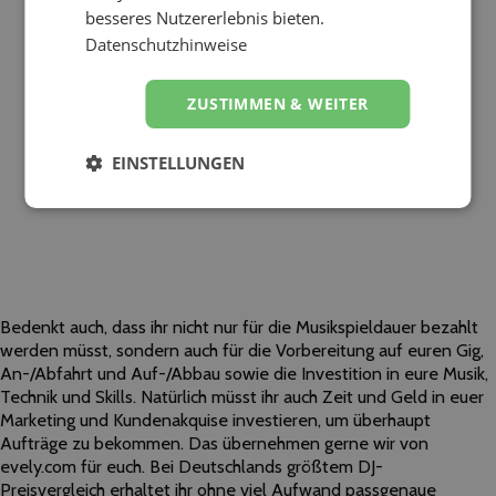
besseres Nutzererlebnis bieten.
Datenschutzhinweise
ZUSTIMMEN & WEITER
EINSTELLUNGEN
Bedenkt auch, dass ihr nicht nur für die Musikspieldauer bezahlt
werden müsst, sondern auch für die Vorbereitung auf euren Gig,
An-/Abfahrt und Auf-/Abbau sowie die Investition in eure Musik,
Technik und Skills. Natürlich müsst ihr auch Zeit und Geld in euer
Marketing und Kundenakquise investieren, um überhaupt
Aufträge zu bekommen. Das übernehmen gerne wir von
evely.com für euch. Bei Deutschlands größtem DJ-
Preisvergleich erhaltet ihr ohne viel Aufwand passgenaue