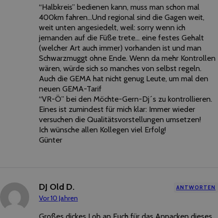
“Halbkreis” bedienen kann, muss man schon mal
400km fahren…Und regional sind die Gagen weit,
weit unten angesiedelt, weil: sorry wenn ich
jemanden auf die Füße trete… eine festes Gehalt
(welcher Art auch immer) vorhanden ist und man
Schwarzmuggt ohne Ende. Wenn da mehr Kontrollen
wären, würde sich so manches von selbst regeln.
Auch die GEMA hat nicht genug Leute, um mal den
neuen GEMA-Tarif
“VR-Ö” bei den Möchte-Gern-Dj´s zu kontrollieren.
Eines ist zumindest für mich klar: Immer wieder
versuchen die Qualitätsvorstellungen umsetzen!
Ich wünsche allen Kollegen viel Erfolg!
Günter
DJ Old D.
ANTWORTEN
Vor 10 Jahren
Großes dickes Lob an Euch für das Anpacken dieses