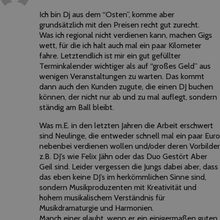
Ich bin Dj aus dem “Osten”, komme aber
grundsätzlich mit den Preisen recht gut zurecht.
Was ich regional nicht verdienen kann, machen Gigs
wett, für die ich halt auch mal ein paar Kilometer
fahre. Letztendlich ist mir ein gut gefüllter
Terminkalender wichtiger als auf “großes Geld” aus
wenigen Veranstaltungen zu warten. Das kommt
dann auch den Kunden zugute, die einen DJ buchen
können, der nicht nur ab und zu mal auflegt, sondern
ständig am Ball bleibt.
Was m.E. in den letzten Jahren die Arbeit erschwert
sind Neulinge, die entweder schnell mal ein paar Euro
nebenbei verdienen wollen und/oder deren Vorbilder
z.B. DJ’s wie Felix Jähn oder das Duo Gestört Aber
Geil sind. Leider vergessen die Jungs dabei aber, dass
das eben keine DJ’s im herkömmlichen Sinne sind,
sondern Musikproduzenten mit Kreativität und
hohem musikalischem Verständnis für
Musikdramaturgie und Harmonien.
Manch einer glaubt, wenn er ein einigermaßen guten