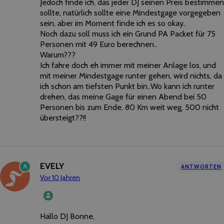
Jedoch finde ich, das jeder DJ seinen Preis bestimmen
sollte, natürlich sollte eine Mindestgage vorgegeben
sein, aber im Moment finde ich es so okay..
Noch dazu soll muss ich ein Grund PA Packet für 75
Personen mit 49 Euro berechnen..
Warum???
Ich fahre doch eh immer mit meiner Anlage los, und
mit meiner Mindestgage runter gehen, wird nichts, da
ich schon am tiefsten Punkt bin..Wo kann ich runter
drehen, das meine Gage für einen Abend bei 50
Personen bis zum Ende, 80 Km weit weg, 500 nicht
übersteigt??!!
EVELY
A
ANTWORTEN
Vor 10 Jahren
Hallo DJ Bonne,
Das „Echte-Person“-Abzeichen!
Anti-