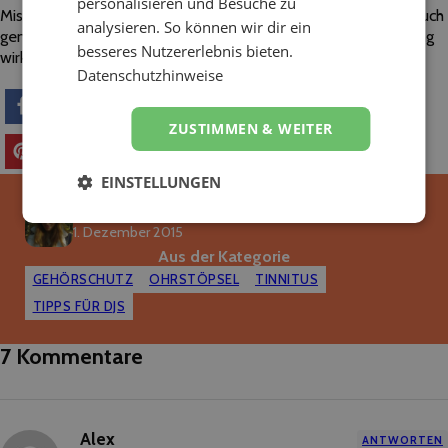
personalisieren und Besuche zu
Mischung aus starker Schallbelastung und Stress ist – gönnt euch
analysieren. So können wir dir ein
genug Auszeiten. Ein längerer Urlaub in Ruhe und Entspannung
besseres Nutzererlebnis bieten.
wirkt manchmal Wunder.
Datenschutzhinweise
teilen
teilen
E-Mail
ZUSTIMMEN & WEITER
merken
teilen
EINSTELLUNGEN
Anna
1. Dezember 2015
Aus der Kategorie
GEHÖRSCHUTZ
OHRSTÖPSEL
TINNITUS
TIPPS FÜR DJS
7 Kommentare
Alex
ANTWORTEN