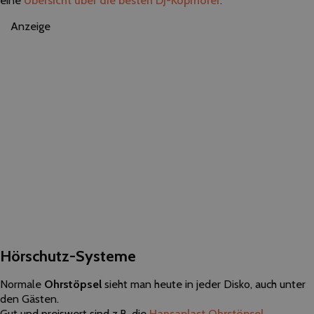
eine
Übersicht über die besten DJ-Kopfhörer
.
Anzeige
Hörschutz-Systeme
Normale
Ohrstöpsel
sieht man heute in jeder Disko, auch unter
den Gästen.
Gut und preiswert sind z.B. die
Hansaplast Ohrstöpsel
.