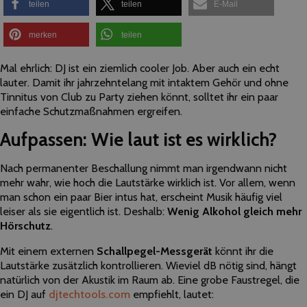
teilen
teilen
E-Mail
merken
teilen
Mal ehrlich: DJ ist ein ziemlich cooler Job. Aber auch ein echt
lauter. Damit ihr jahrzehntelang mit intaktem Gehör und ohne
Tinnitus von Club zu Party ziehen könnt, solltet ihr ein paar
einfache Schutzmaßnahmen ergreifen.
Aufpassen: Wie laut ist es wirklich?
Nach permanenter Beschallung nimmt man irgendwann nicht
mehr wahr, wie hoch die Lautstärke wirklich ist. Vor allem, wenn
man schon ein paar Bier intus hat, erscheint Musik häufig viel
leiser als sie eigentlich ist. Deshalb:
Wenig Alkohol gleich mehr
Hörschutz
.
Mit einem externen
Schallpegel-Messgerät
könnt ihr die
Lautstärke zusätzlich kontrollieren. Wieviel dB nötig sind, hängt
natürlich von der Akustik im Raum ab. Eine grobe Faustregel, die
ein DJ auf
djtechtools.com
empfiehlt, lautet: