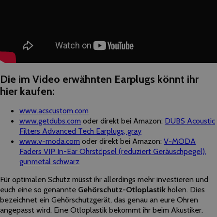
Die im Video erwähnten Earplugs könnt ihr
hier kaufen:
www.acscustom.com
www.getdubs.com
oder direkt bei Amazon:
DUBS Acoustic
Filters Advanced Tech Earplugs, gray
www.v-moda.com
oder direkt bei Amazon:
V-MODA
Faders VIP In-Ear Ohrstöpsel (reduziert Geräuschpegel),
gunmetal schwarz
Für optimalen Schutz müsst ihr allerdings mehr investieren und
euch eine so genannte
Gehörschutz-Otloplastik
holen. Dies
bezeichnet ein Gehörschutzgerät, das genau an eure Ohren
angepasst wird. Eine Otloplastik bekommt ihr beim Akustiker.