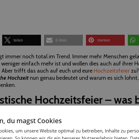
teilen
E-Mail
merken
gt immer noch total im Trend. Immer mehr Menschen gel
weniger einfach mehr ist und wollen dies auch auf ihrer H
 Aber trifft das auch auf euch und eure
Hochzeitsfeier
zu?
che Hochzeit
nun genau bedeutet und warum es sich lohnt, 
enken.
stische Hochzeitsfeier – was 
en, du magst Cookies
s geht es darum, sich auf das Wesentliche zu beschränken
okies, um unsere Website optimal zu betreiben, Inhalte zu perso
, die eigenen Bedürfnisse zu hinterfragen, nachhaltige
ieren. So können wir dir ein besseres Nutzererlebnis bieten.
Dat