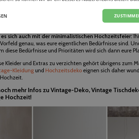
en zu fällen und sich so bewusst gegen den gesellschaftli
sum zu entscheiden. Während viele Menschen aus dem wa
GEN
ZUSTIMME
hen, spüren Minimalist*innen Zufriedenheit mit wenigen, d
.
es sich auch mit der minimalistischen Hochzeitsfeier:
Ih
Vorfeld genau, was eure eigentlichen Bedürfnisse sind. Un
m diese Bedürfnisse und Prioritäten wird sich dann eure P
 Kleider und Extras zu verzichten gehört übrigens zum 
tage-Kleidung
und
Hochzeitsdeko
eignen sich daher wund
Hochzeit.
 noch mehr Infos zu
Vintage-Deko
,
Vintage Tischdek
ge Hochzeit
!