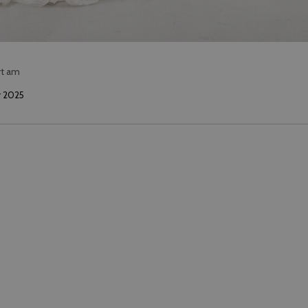
rt am
r 2025