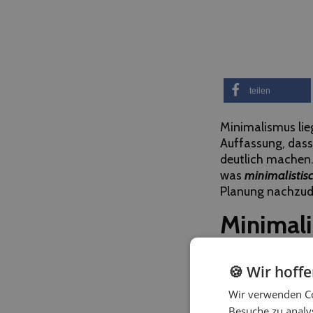
teilen
Minimalismus lie
Auffassung, dass 
deutlich machen.
was
minimalistis
Planung nachzud
Minimali
das?
🍪 Wir hoff
Beim Minimalismu
Wir verwenden Co
geht damit einher
Besuche zu analys