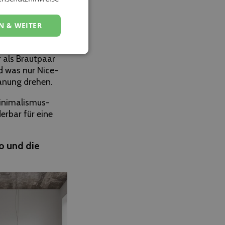
ch so
s sie haben
N & WEITER
afür aber
r als Brautpaar
d was nur Nice-
lanung drehen.
Minimalismus-
erbar für eine
o
und die