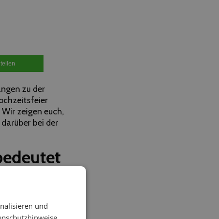
teilen
angen zu der
ochzeitsfeier
 Wir zeigen euch,
darüber bei der
bedeutet
. Nicht selten
nalisieren und
enschutzhinweise