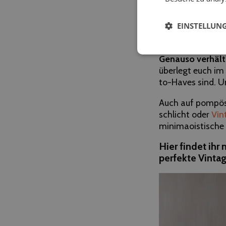
Kaufentscheidung
verbreiteten Kon
EINSTELLUN
Befriedigung zie
zentralen Dingen
Genauso verhält 
überlegt euch im 
to-Haves sind. U
Auch auf pompöse
schlicht oder
Vin
minimaoistische 
Hier findet ihr
perfekte
Vinta