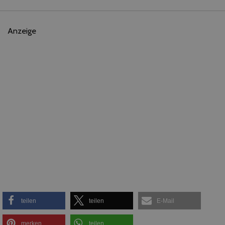
Anzeige
teilen
teilen
E-Mail
merken
teilen