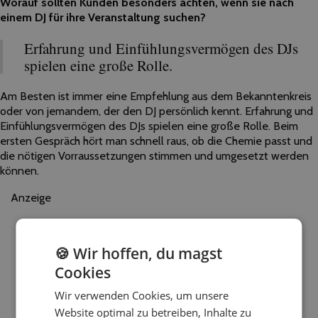
Worauf sollten Kunden besonders achten, wenn sie nach
einem DJ für ihre Veranstaltung suchen?
Erfahrung und Einfühlungsvermögen des DJs
spielen eine große Rolle.
Am Besten ist immer eine Empfehlung aus dem Bekanntenkreis
oder von jemandem, der den DJ persönlich kennt. Erfahrung und
Einfühlungsvermögen des DJs spielen eine große Rolle. Beim
ersten Gespräch hört man schnell raus, ob die Chemie passt und
die nötigen Vorraussetzungen stimmen und umgesetzt werden
können.
Anzeige
🍪 Wir hoffen, du magst
Cookies
Wir verwenden Cookies, um unsere
Website optimal zu betreiben, Inhalte zu