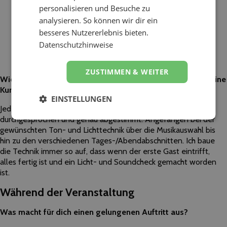
personalisieren und Besuche zu
analysieren. So können wir dir ein
besseres Nutzererlebnis bieten.
Datenschutzhinweise
ZUSTIMMEN & WEITER
Wie bereitest du einen Auftritt vor und wie beziehst du deine
Kunden dabei ein?
EINSTELLUNGEN
Jede Veranstaltung wird mit dem Kunden vorher
durchgesprochen und genau abgestimmt. Angefangen bei der
gewünschten Ton- und Lichttechnik über die Musikauswahl bis
hin zu den verschiedenen Tages-/Abendabschnitten. Ich baue
die Technik immer so auf, dass wenn der erste Gast eintrifft,
alles fertig ist und ein Licht- und Soundcheck gemacht worden
ist.
Während der Veranstaltung
Was macht für dich einen gelungenen Auftritt aus?