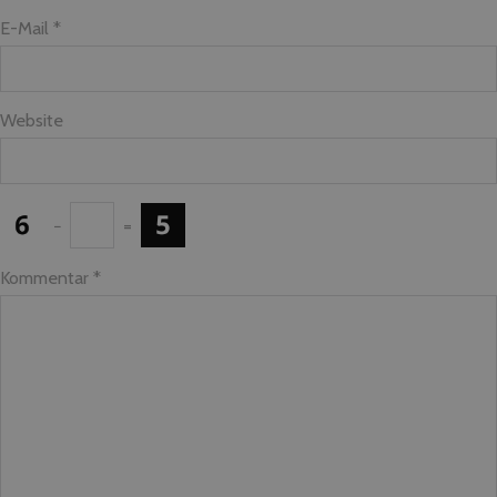
E-Mail *
Website
−
=
Kommentar
*