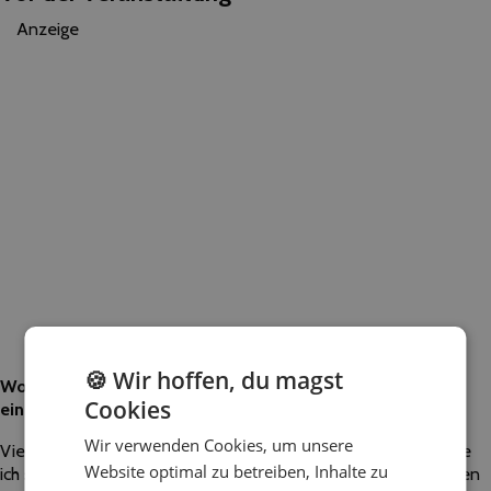
Anzeige
🍪 Wir hoffen, du magst
Worauf sollten Kunden besonders achten, wenn sie nach
Cookies
einem Dienstleister wie dir für ihre Veranstaltung suchen?
Wir verwenden Cookies, um unsere
Vieles habe ich ja schon geschrieben. Zusammengefasst würde
Website optimal zu betreiben, Inhalte zu
ich sagen, dass in erster Linie die Chemie zwischen dem Kunden