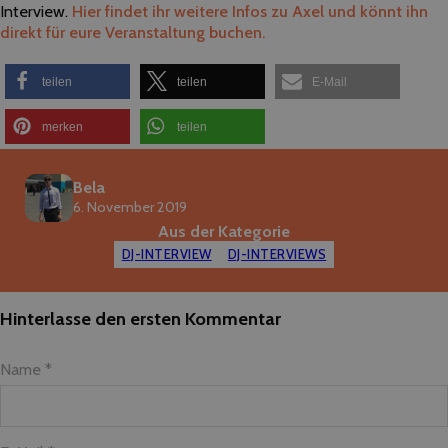
Interview.
Hier findet ihr weitere Infos zu Axel und könnt ihn
direkt für eure Veranstaltung buchen.
teilen
teilen
E-Mail
merken
teilen
Bela
6. November 2019
Aus der Kategorie
DJ-INTERVIEW
DJ-INTERVIEWS
Hinterlasse den ersten Kommentar
Name *