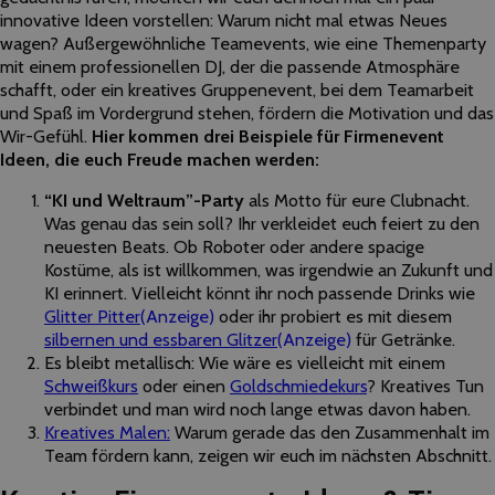
innovative Ideen vorstellen: Warum nicht mal etwas Neues
wagen? Außergewöhnliche Teamevents, wie eine Themenparty
mit einem professionellen DJ, der die passende Atmosphäre
schafft, oder ein kreatives Gruppenevent, bei dem Teamarbeit
und Spaß im Vordergrund stehen, fördern die Motivation und das
Wir-Gefühl.
Hier kommen drei Beispiele für Firmenevent
Ideen, die euch Freude machen werden:
“KI und Weltraum”-Party
als Motto für eure Clubnacht.
Was genau das sein soll? Ihr verkleidet euch feiert zu den
neuesten Beats. Ob Roboter oder andere spacige
Kostüme, als ist willkommen, was irgendwie an Zukunft und
KI erinnert. Vielleicht könnt ihr noch passende Drinks wie
Glitter Pitter
(Anzeige)
oder ihr probiert es mit diesem
silbernen und essbaren Glitzer
(Anzeige)
für Getränke.
Es bleibt metallisch: Wie wäre es vielleicht mit einem
Schweißkurs
oder einen
Goldschmiedekurs
? Kreatives Tun
verbindet und man wird noch lange etwas davon haben.
Kreatives Malen:
Warum gerade das den Zusammenhalt im
Team fördern kann, zeigen wir euch im nächsten Abschnitt.