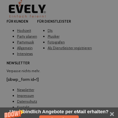
FÜR KUNDEN
FÜR DIENSTLEISTER
Hochzeit
DJs
Party planen
Musiker
Partymusik
Fotografen
Allgemein
Als Dienstleister registrieren
Interviews
NEWSLETTER
Verpasse nichts mehr.
[sibwp_form id=1]
Newsletter
Impressum
Datenschutz
Kontakt
Unverbindlich Angebote per eMail erhalten?
© EVELY 2026