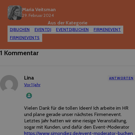
Maria Veitsman
29. Februar 2024
Aus der Kategorie
DJBUCHEN
EVENTDJ
EVENTDJBUCHEN
FIRMENEVENT
FIRMENEVENTS
1 Kommentar
Lina
ANTWORTEN
Vor 1 Jahr
Vielen Dank für die tollen Ideen! Ich arbeite im HR
Das „Echte-Person“-Abzeichen!
Anti-
und plane gerade unser nächstes Firmenevent.
Spam
Letztes Jahr hatten wir eine riesige Veranstaltung,
von
sogar mit Kunden, und dafür den Event-Moderator
CleanTalk
https://www.simondiez.de/event-moderator-buchen