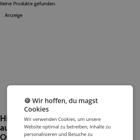
Keine Produkte gefunden.
Anzeige
🍪 Wir hoffen, du magst
Cookies
Hier kommen noch drei
Wir verwenden Cookies, um unsere
außergewöhnliche Ideen für
Website optimal zu betreiben, Inhalte zu
personalisieren und Besuche zu
Outdoorevents für Actionfans