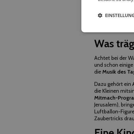
Überall da, wo ei
Festen, privaten
EINSTELLUN
Familienfesten wi
Jugendheimen, ge
Was träg
Achtet bei der W
und schon einige 
die
Musik des Ta
Dazu gehört ein
die Kleinen mitsi
Mitmach-Prog
Jerusalem), bring
Luftballon-Figur
Zaubertricks drau
Eine Kin