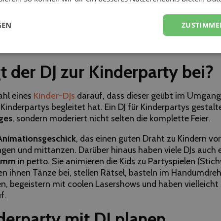
ne Kinderparty stattfindet, ist ein DJ eine Bereicherung: ob
 Kindergeburtstagen, Kindergarten- oder Schulfeiern oder 
GEN
ZUSTIMME
e Hochzeit oder Geburtstag. Bei großen Festen mit Kinderdi
hört ein DJ einfach dazu.
t der DJ zur Kinderparty bei?
ahl eines
Kinder-DJs
darauf, dass dieser geübt im Umgang 
Kinderpartys begleitet hat. Ein DJ für Kinderpartys gestalt
ges
, sondern moderiert nicht selten die komplette Feier.
Animationsgeschick
, das einen guten Draht zu Kindern vo
ngen und mittanzen. Darüber hinaus haben viele DJs auch e
ramm
in petto. Sie animieren die Kids zu Partyspielen (Stic
en ihnen Tänze bei, stellen Rätsel, basteln im Handumdreh
en, begeistern mit coolen Lasershows und haben vielleicht
f.
derparty mit DJ planen