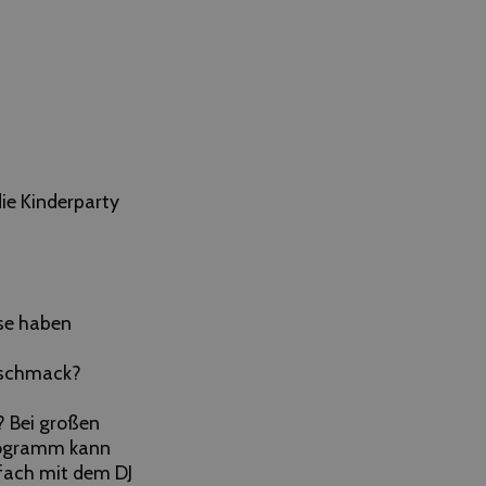
die Kinderparty
sse haben
eschmack?
? Bei großen
Programm kann
fach mit dem DJ