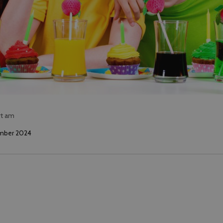
rt am
mber 2024