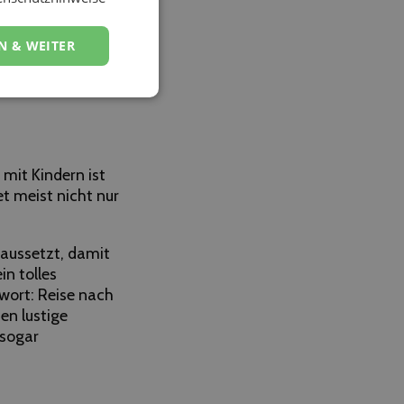
 bei öffentlichen
auch auf
N & WEITER
sko, z. B. in
mit Kindern ist
et meist nicht nur
raussetzt, damit
in tolles
hwort: Reise nach
en lustige
 sogar