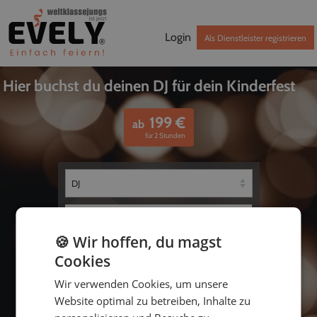
Login
Als Dienstleister registrieren
Hier buchst du deinen DJ für dein Kinderfest
199
€
ab
für 2 Stunden
🍪 Wir hoffen, du magst
Cookies
Wir verwenden Cookies, um unsere
bis
Website optimal zu betreiben, Inhalte zu