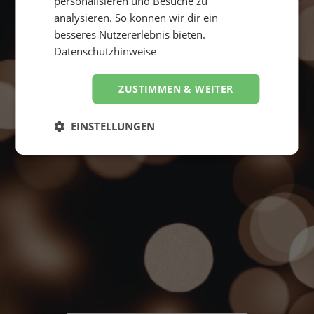
personalisieren und Besuche zu
analysieren. So können wir dir ein
besseres Nutzererlebnis bieten.
Datenschutzhinweise
Suche starten
ZUSTIMMEN & WEITER
4,8
Hervorragend
von
5
EINSTELLUNGEN