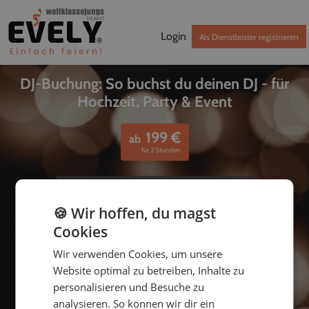
Login
Als Dienstleister registrieren
DJ-Buchung: So buchst du deinen DJ - für
Hochzeit, Party & Event
199
€
ab
für 2 Stunden
🍪 Wir hoffen, du magst
Cookies
Wir verwenden Cookies, um unsere
Website optimal zu betreiben, Inhalte zu
personalisieren und Besuche zu
bis
analysieren. So können wir dir ein