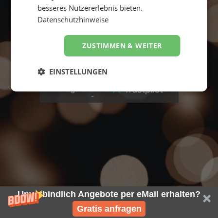
besseres Nutzererlebnis bieten.
Datenschutzhinweise
ZUSTIMMEN & WEITER
Suche starten
EINSTELLUNGEN
4,8
Hervorragend
von
5
Unverbindlich Angebote per eMail erhalten?
Gratis anfragen