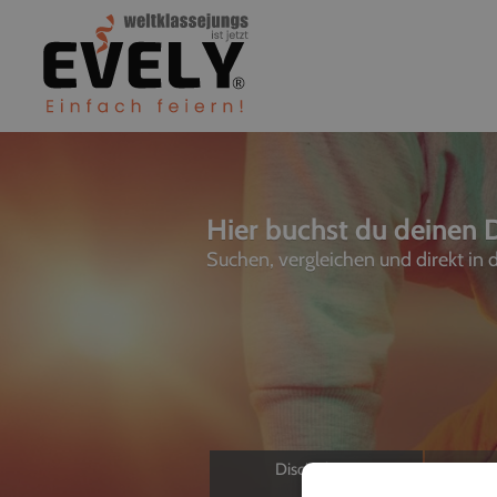
Hier buchst du deinen D
Suchen, vergleichen und direkt in
Discjockeys
L
Allein