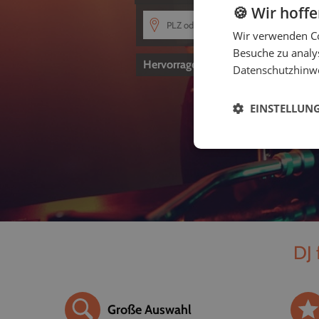
🍪 Wir hoff
Wir verwenden Co
Besuche zu analys
Hervorragend
4,8
von 5
Datenschutzhinw
EINSTELLUN
DJ 
Große Auswahl