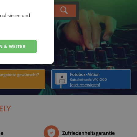
nalisieren und
N & WEITER
Fotobox-Aktion
 Angebote gewünscht?
Gutscheincode: WKJ1000
Jetzt reservieren!
VELY
se
Zufriedenheitsgarantie