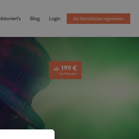
ktioniert’s
Blog
Login
Als Dienstleister registrieren
199
€
ab
für 2 Stunden