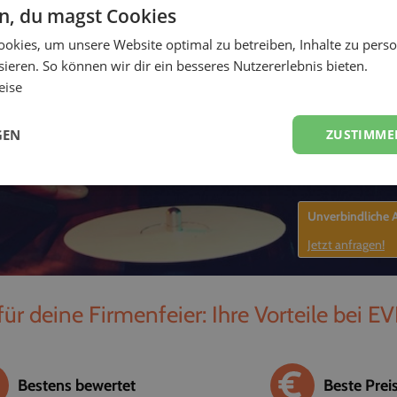
en, du magst Cookies
-
okies, um unsere Website optimal zu betreiben, Inhalte zu perso
ieren. So können wir dir ein besseres Nutzererlebnis bieten.
eise
GEN
ZUSTIMME
Unverbindliche
Jetzt anfragen!
für deine Firmenfeier: Ihre Vorteile bei E
Bestens bewertet
Beste Prei