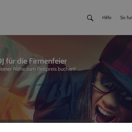
Hilfe
So fun
J für die Firmenfeier
 deiner Nähe zum Festpreis buchen!
ivemusiker
,
Fotografen
unterhalter, Sänger