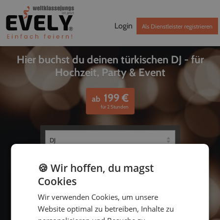
Login
Als Dienstleister registrieren
Hier buchst du deinen türkischen DJ - für
Hochzeit, Party & Event
199
€
ab
für 2 Stunden
🍪 Wir hoffen, du magst
Cookies
Wir verwenden Cookies, um unsere
Website optimal zu betreiben, Inhalte zu
bis