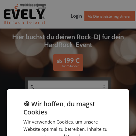
Login
Als Dienstleister registrieren
Hier buchst du deinen Rock-DJ für dein
HardRock-Event
199
€
ab
für 2 Stunden
🍪 Wir hoffen, du magst
Cookies
Wir verwenden Cookies, um unsere
Website optimal zu betreiben, Inhalte zu
bis