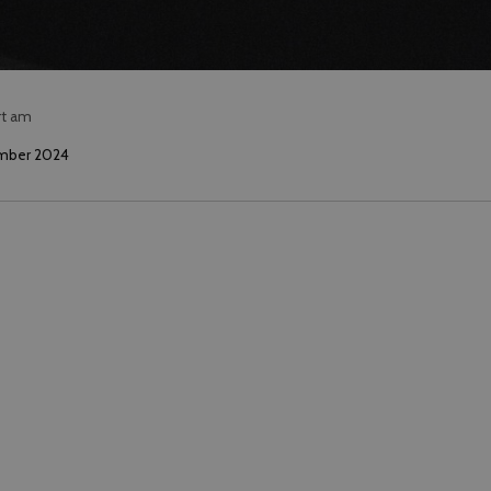
rt am
mber 2024