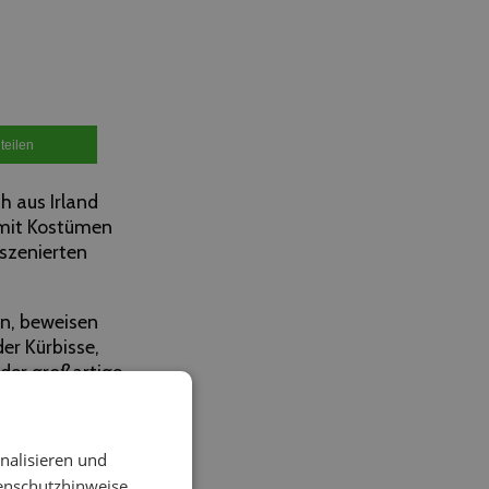
teilen
h aus Irland
 mit Kostümen
szenierten
rn, beweisen
der Kürbisse,
eder großartige
.
 hier eine
nalisieren und
enschutzhinweise