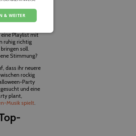
-Musik
N & WEITER
eine Playlist mit
 ruhig richtig
bringen soll.
ssene Stimmung?
f, dass ihr neuere
zwischen rockig
Halloween-Party
gesucht und eine
rty plant,
n-Musik spielt
.
 Top-