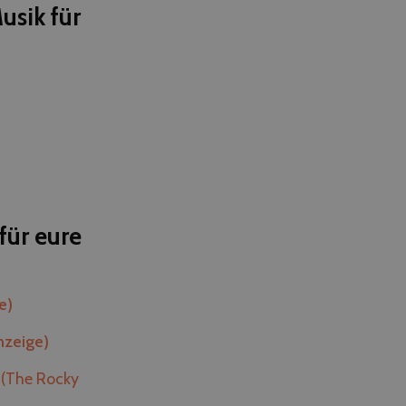
usik für
für eure
e)
nzeige)
(The Rocky