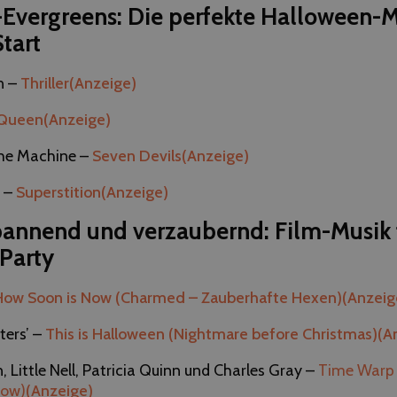
Evergreens: Die perfekte Halloween-M
tart
n –
Thriller
(Anzeige)
r Queen
(Anzeige)
the Machine –
Seven Devils
(Anzeige)
r –
Superstition
(Anzeige)
spannend und verzaubernd: Film-Musik 
Party
How Soon is Now (Charmed – Zauberhafte Hexen)
(Anzeig
ters’ –
This is Halloween (Nightmare before Christmas)
(A
n, Little Nell, Patricia Quinn und Charles Gray –
Time Warp 
how)
(Anzeige)