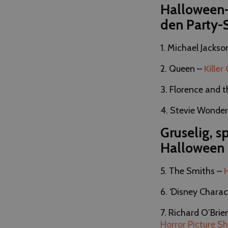
Halloween-
den Party-S
1. Michael Jackso
2. Queen –
Kille
3. Florence and 
4. Stevie Wonde
Gruselig, 
Halloween 
5. The Smiths –
6. ‘Disney Charac
7. Richard O’Brie
Horror Picture S