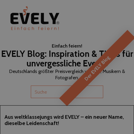
Einfach feiern!
EVELY Blog: Inspiration & Tipps für
Der EVELY Blog
unvergessliche Events
Deutschlands größter Preisvergleich von DJs, Musikern &
Fotografen.
14
Aus weltklassejungs wird EVELY – ein neuer Name,
dieselbe Leidenschaft!
OKTOBER
2025