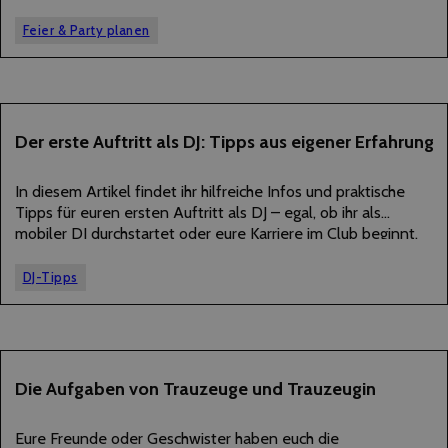
Hauptstadt findet ihr alles – von wilden Open-Air-Raves bis
zu eleganten Rooftop-Locations. Die Auswahl ist…
Feier & Party planen
22
Der erste Auftritt als DJ: Tipps aus eigener Erfahrung
JUNI
2025
In diesem Artikel findet ihr hilfreiche Infos und praktische
Tipps für euren ersten Auftritt als DJ – egal, ob ihr als
mobiler DJ durchstartet oder eure Karriere im Club beginnt.
Eine unserer DJs berichtet aus eigener Erfahrung! Bevor wir
ins…
DJ-Tipps
11
Die Aufgaben von Trauzeuge und Trauzeugin
JUNI
2025
Eure Freunde oder Geschwister haben euch die