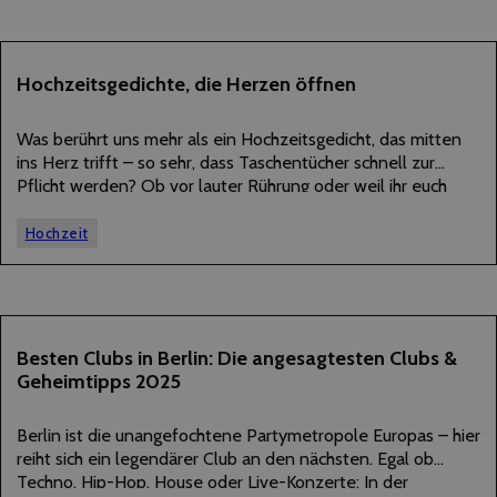
13
Hochzeitsgedichte, die Herzen öffnen
JULI
2025
Was berührt uns mehr als ein Hochzeitsgedicht, das mitten
ins Herz trifft – so sehr, dass Taschentücher schnell zur
Pflicht werden? Ob vor lauter Rührung oder weil ihr euch
gemeinsam vor Lachen kugelt: Ein gut gewähltes Gedicht
schafft unvergessliche Momente.…
Hochzeit
11
Besten Clubs in Berlin: Die angesagtesten Clubs &
Geheimtipps 2025
JULI
2025
Berlin ist die unangefochtene Partymetropole Europas – hier
reiht sich ein legendärer Club an den nächsten. Egal ob
Techno, Hip-Hop, House oder Live-Konzerte: In der