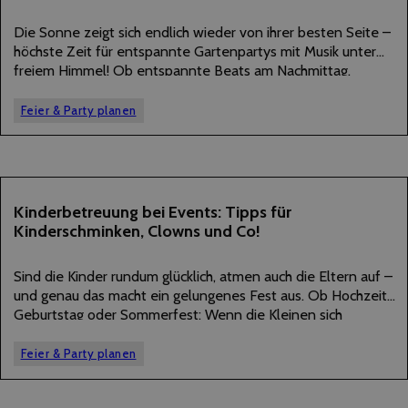
APRIL
2025
Die Sonne zeigt sich endlich wieder von ihrer besten Seite –
höchste Zeit für entspannte Gartenpartys mit Musik unter
freiem Himmel! Ob entspannte Beats am Nachmittag,
tanzbare Grooves zum Sonnenuntergang oder
Partystimmung unterm Lichterkettenhimmel: Der Sommer
Feier & Party planen
klingt einfach besser mit…
29
Kinderbetreuung bei Events: Tipps für
Kinderschminken, Clowns und Co!
APRIL
2025
Sind die Kinder rundum glücklich, atmen auch die Eltern auf –
und genau das macht ein gelungenes Fest aus. Ob Hochzeit,
Geburtstag oder Sommerfest: Wenn die Kleinen sich
langweilen, kippt die Stimmung oft schneller, als euch lieb ist.
Damit es…
Feier & Party planen