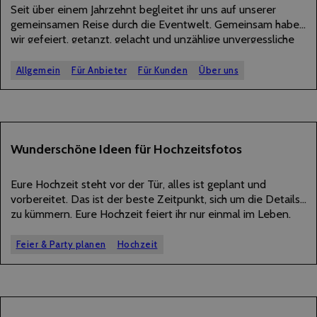
Seit über einem Jahrzehnt begleitet ihr uns auf unserer
gemeinsamen Reise durch die Eventwelt. Gemeinsam haben
wir gefeiert, getanzt, gelacht und unzählige unvergessliche
Momente geschaffen. Und jetzt beginnt ein neues Kapitel –
Für uns und für euch!Wir heißen ab sofort…
Allgemein
Für Anbieter
Für Kunden
Über uns
31
Wunderschöne Ideen für Hochzeitsfotos
AUGUST
2025
Eure Hochzeit steht vor der Tür, alles ist geplant und
vorbereitet. Das ist der beste Zeitpunkt, sich um die Details
zu kümmern. Eure Hochzeit feiert ihr nur einmal im Leben,
doch die Hochzeitsfotos bleiben für immer. Umso wichtiger
ist es…
Feier & Party planen
Hochzeit