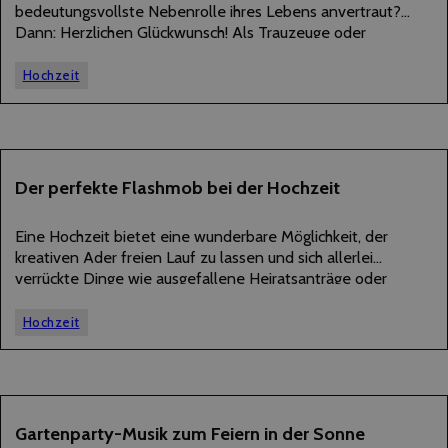
bedeutungsvollste Nebenrolle ihres Lebens anvertraut?
Dann: Herzlichen Glückwunsch! Als Trauzeuge oder
Trauzeugin ausgewählt zu werden, ist nicht nur ein
wunderschönes Zeichen von Vertrauen – es ist eine
Hochzeit
Auszeichnung mit Herz. Doch sobald die…
21
Der perfekte Flashmob bei der Hochzeit
MAI
2025
Eine Hochzeit bietet eine wunderbare Möglichkeit, der
kreativen Ader freien Lauf zu lassen und sich allerlei
verrückte Dinge wie ausgefallene Heiratsanträge oder
komplett durchchoreografierte, witzige Hochzeitstänze
einfallen zu lassen. Als besonders verrückt haben sich schon
Hochzeit
vor einiger Zeit Flashmobs auf…
30
Gartenparty-Musik zum Feiern in der Sonne