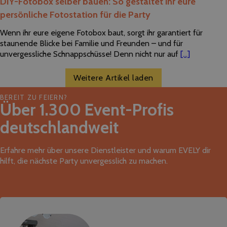
DIY-Fotobox selber bauen: So gestaltet ihr eure
persönliche Fotostation für die Party
Wenn ihr eure eigene Fotobox baut, sorgt ihr garantiert für
staunende Blicke bei Familie und Freunden – und für
unvergessliche Schnappschüsse! Denn nicht nur auf
[...]
Weitere Artikel laden
BEREIT ZU FEIERN?
Über 1.300 Event-Profis
deutschlandweit
Erfahre mehr über unsere Dienstleister und warum EVELY dir
hilft, die nächste Party unvergesslich zu machen.