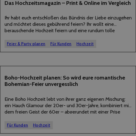
23
Das Hochzeitsmagazin – Print & Online im Vergleich
JULI
2025
Ihr habt euch entschloßen das Bündnis der Liebe einzugehen
und möchtet dieses gebührend feiern? Ihr wollt eine
berauschende Hochzeit feiern und eine rundum tolle
Trauung erleben? Viele Brautpaare wünschen sich keine
Hochzeit von der Stange, sondern ein Fest, das wirklich…
Feier & Party planen
Für Kunden
Hochzeit
18
Boho-Hochzeit planen: So wird eure romantische
Bohemian-Feier unvergesslich
JULI
2025
Eine Boho Hochzeit lebt von ihrer ganz eigenen Mischung:
ein Hauch Glamour der 20er- und 30er-Jahre, kombiniert mit
dem freien Geist der 60er – abgerundet mit einer Prise
Rebellion und einem Schuss unkonventioneller Eleganz.
Voilà: Eure Boho Chic Hochzeit ist…
Für Kunden
Hochzeit