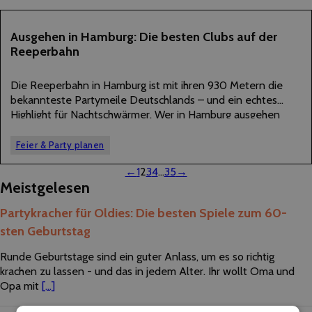
24
Ausgehen in Hamburg: Die besten Clubs auf der
Reeperbahn
APRIL
2025
Die Reeperbahn in Hamburg ist mit ihren 930 Metern die
bekannteste Partymeile Deutschlands – und ein echtes
Highlight für Nachtschwärmer. Wer in Hamburg ausgehen
möchte, kommt an der Reeperbahn nicht vorbei. Ob
angesagte Clubs, legendäre Discos oder kultige Bars –…
Feier & Party planen
←
1
2
3
4
…
35
→
Meistgelesen
Partykracher für Oldies: Die besten Spiele zum 60-
sten Geburtstag
Runde Geburtstage sind ein guter Anlass, um es so richtig
krachen zu lassen - und das in jedem Alter. Ihr wollt Oma und
Opa mit
[...]