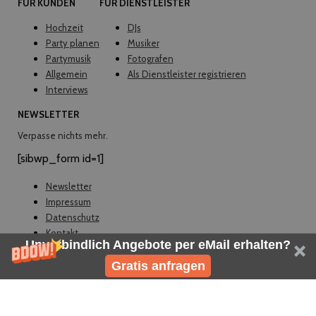
FÜR KUNDEN
FÜR DIENSTLEISTER
Hochzeit
DJs
Party planen
Musiker
Partymusik
Fotografen
Allgemein
Als Dienstleister registrieren
Interviews
NEWSLETTER
Verpasse nichts mehr.
[sibwp_form id=1]
Newsletter
Impressum
Datenschutz
Kontakt
Unverbindlich Angebote per eMail erhalten?
© EVELY 2026
Gratis anfragen