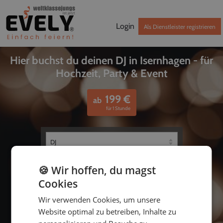
Login
Als Dienstleister registrieren
Hier buchst du deinen DJ in Isernhagen - für
Hochzeit, Party & Event
199
€
ab
für 1 Stunde
🍪 Wir hoffen, du magst
Cookies
Wir verwenden Cookies, um unsere
Website optimal zu betreiben, Inhalte zu
bis