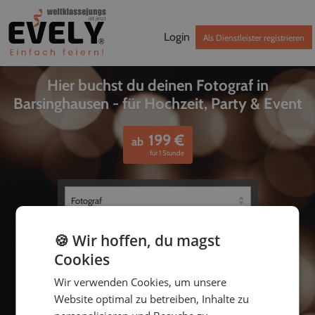
Login
Als Dienstleister registrieren
Hier buchst du deinen Fotograf in
Barsinghausen - für Hochzeit, Party & Event
199
€
ab
für 1 Stunde
🍪 Wir hoffen, du magst
Cookies
Wir verwenden Cookies, um unsere
Website optimal zu betreiben, Inhalte zu
bis