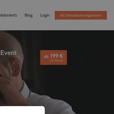
ktioniert’s
Blog
Login
Als Dienstleister registrieren
 Event
199
€
ab
für 1 Stunde