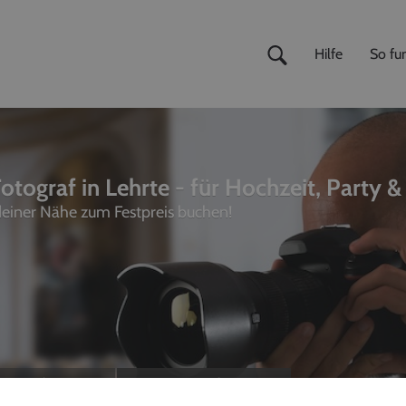
Hilfe
So fun
otograf in Lehrte - für Hochzeit, Party &
 deiner Nähe zum Festpreis buchen!
ivemusiker
,
Fotografen
unterhalter, Sänger