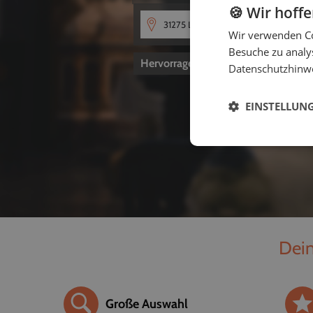
🍪 Wir hoff
Wir verwenden Co
Besuche zu analys
Hervorragend
4,8
von 5
Datenschutzhinw
EINSTELLUN
Dein
Große Auswahl