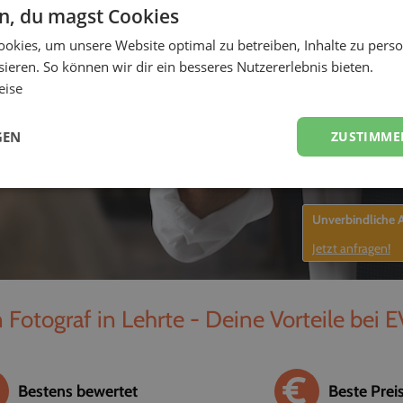
en, du magst Cookies
-
okies, um unsere Website optimal zu betreiben, Inhalte zu perso
ieren. So können wir dir ein besseres Nutzererlebnis bieten.
eise
GEN
ZUSTIMME
Unverbindliche
Jetzt anfragen!
 Fotograf in Lehrte - Deine Vorteile bei 
Bestens bewertet
Beste Prei