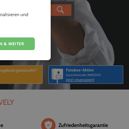
nalisieren und
N & WEITER
Fotobox-Aktion
 Angebote gewünscht?
Gutscheincode: WKJ1000
Jetzt reservieren!
EVELY
se
Zufriedenheitsgarantie