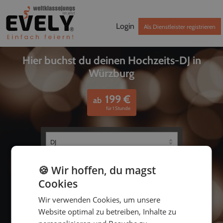
Login
Als Dienstleister registrieren
Hier buchst du deinen Hochzeits-DJ in
Würzburg
199
€
ab
für 1 Stunde
🍪 Wir hoffen, du magst
Cookies
Wir verwenden Cookies, um unsere
Website optimal zu betreiben, Inhalte zu
bis