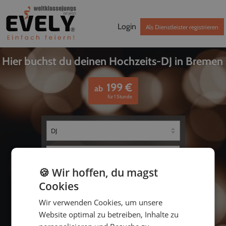
Login
Als Dienstleister registrieren
Hier buchst du deinen Hochzeits-DJ in Bremen
199
€
ab
für 1 Stunde
🍪 Wir hoffen, du magst
Cookies
Wir verwenden Cookies, um unsere
bis
Website optimal zu betreiben, Inhalte zu