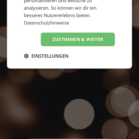
personalisieren und Besuche zu
analysieren. So können wir dir ein
besseres Nutzererlebnis bieten.
Datenschutzhinweise
Suche starten
ZUSTIMMEN & WEITER
4,8
Hervorragend
von
5
EINSTELLUNGEN