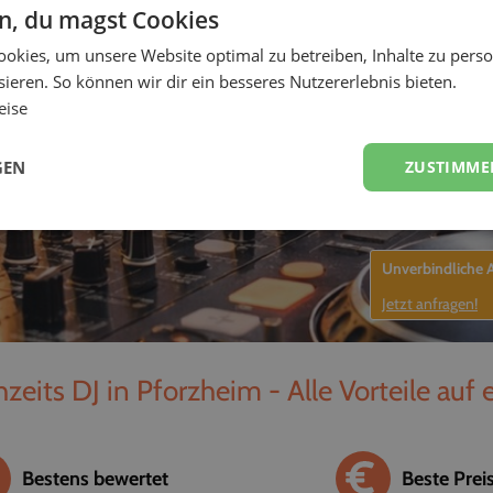
en, du magst Cookies
-
okies, um unsere Website optimal zu betreiben, Inhalte zu perso
ieren. So können wir dir ein besseres Nutzererlebnis bieten.
eise
GEN
ZUSTIMME
Unverbindliche
Jetzt anfragen!
eits DJ in Pforzheim - Alle Vorteile auf 
Bestens bewertet
Beste Prei