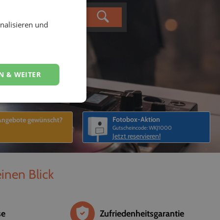
nalisieren und
N & WEITER
Fotobox-Aktion
 Angebote gewünscht?
Gutscheincode: WKJ1000
Jetzt reservieren!
einen Blick
se
Zufriedenheitsgarantie