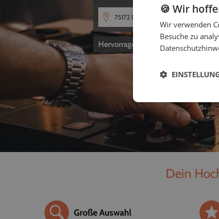
🍪 Wir hoff
Wir verwenden Co
Besuche zu analys
Hervorragend
4,8
von 5
Datenschutzhinw
EINSTELLUN
Dein Hochz
Große Auswahl