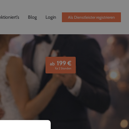
ktioniert’s
Blog
Login
Als Dienstleister registrieren
199
€
ab
für 2 Stunden