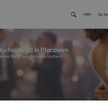
Hilfe
So fun
Hochzeits-DJ in Pforzheim
 deiner Nähe zum Festpreis buchen!
ivemusiker
,
Fotografen
unterhalter, Sänger