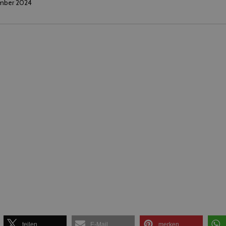
mber 2024
teilen
E-Mail
merken