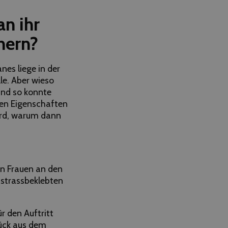
n ihr
nern?
es liege in der
le. Aber wieso
 und so konnte
len Eigenschaften
ird, warum dann
en Frauen an den
strassbeklebten
r den Auftritt
tück aus dem