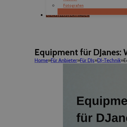
Fotografen
Als Dienstleister registrieren
DIENSTLEISTER FINDEN
Equipment für DJanes: W
Home
Für Anbieter
Für DJs
DJ-Technik
E