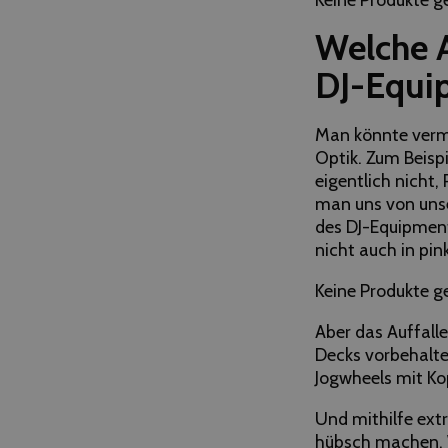
Welche A
DJ-Equi
Man könnte vermu
Optik. Zum Beispi
eigentlich nicht,
man uns von unse
des DJ-Equipment
nicht auch in pin
Keine Produkte g
Aber das Auffall
Decks vorbehalt
Jogwheels mit Ko
Und mithilfe ext
hübsch machen. W