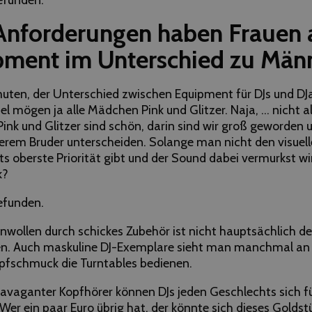
nforderungen haben Frauen a
pment im Unterschied zu Män
ten, der Unterschied zwischen Equipment für DJs und DJan
el mögen ja alle Mädchen Pink und Glitzer. Naja, … nicht al
 Pink und Glitzer sind schön, darin sind wir groß geworden
rem Bruder unterscheiden. Solange man nicht den visuel
s oberste Priorität gibt und der Sound dabei vermurkst w
k?
efunden.
enwollen durch schickes Zubehör ist nicht hauptsächlich d
en. Auch maskuline DJ-Exemplare sieht man manchmal an 
pfschmuck die Turntables bedienen.
ravaganter Kopfhörer können DJs jeden Geschlechts sich fü
er ein paar Euro übrig hat, der könnte sich dieses Golds