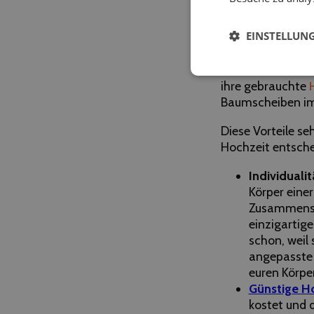
Second-H
EINSTELLUN
Eine Second Hand 
Rad nicht neu erf
ihre gebrauchte
Baumscheiben i
Diese Vorteile s
Hochzeit entsche
Individualit
Körper eine
Zusammenst
einzigartige
schon, weil
angepasste 
euren Körpe
Günstige H
kostet und 