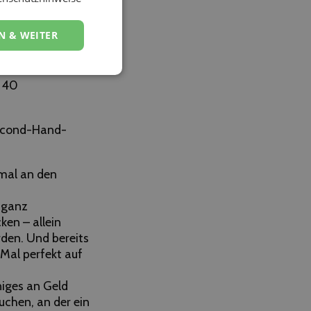
tet
N & WEITER
h müsst ihr da
im Anschluss z.B.
n 40
Second-Hand-
nmal an den
 ganz
ken – allein
den. Und bereits
Mal perfekt auf
niges an Geld
uchen, an der ein