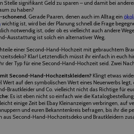
n Stelle signifikant Geld zu sparen – und damit bei ander
raum zu haben?
n-schonend.
Gerade Paaren, denen auch im Alltag ein
ökol
n
wichtig ist, wird bei der Planung schnell die Frage begegn
ich notwendig ist, oder ob es vielleicht auch andere Wege 
-Ausstattung ist solch ein alternativer Weg.
hteile einer Second-Hand-Hochzeit mit gebrauchtem Brau
zeitsdeko? Klar! Letztendlich müsst ihr einfach in euch h
ihr der Typ für eine Second-Hand-Hochzeit seid. Zwei Nach
mit Second-Hand-Hochzeitskleidern?
Klingt etwas wide
el Wert auf den symbolischen Wert eines Neuerwerbs legt,
-Brautkleider und Co. vielleicht nicht das Richtige für eu
che
: Es ist eben nicht so einfach wie die Katalogbestellun
leicht einige Zeit bei Ebay Kleinanzeigen verbringen, auf 
hnuppern und euren Bekanntenkreis befragen, bis ihr die pe
n aus Second-Hand-Hochzeitsdeko und Brautkleidern zus