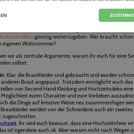
and-Hochzeit euch alles bie
GEN
ZUSTIMME
Hochzeit bietet euch allerhand Vorteile. Denn letztendlic
inden. Jedes Jahr heiraten unzählige Paare und versuchen 
Hochzeitsdeko
günstig weiterzugeben. Wer braucht scho
m eigenen Wohnzimmer?
ehen wir als zentrale Argumente, warum ihr euch für eine 
iden solltet:
ät.
Klar, die Brautkleider sind gebraucht und wurden scho
r anderen Braut angepasst. Trotzdem ermöglicht euch das
ellen von Second Hand Kleidung und Hochzeitsdeko eine
 Möglichkeit euren Charakter und eure Vorlieben auszudrüc
 sich die Dinge auf kreative Weise neu zusammenfügen wer
Brautkleider werden von der Schneiderei auch ein zweites 
r zugeschnitten.
ochzeit
.
Ihr seid euch bewusst, dass eine Hochzeitsfeier ei
das ist irgendwie auch ok. Aber warum nicht nach Wegen s