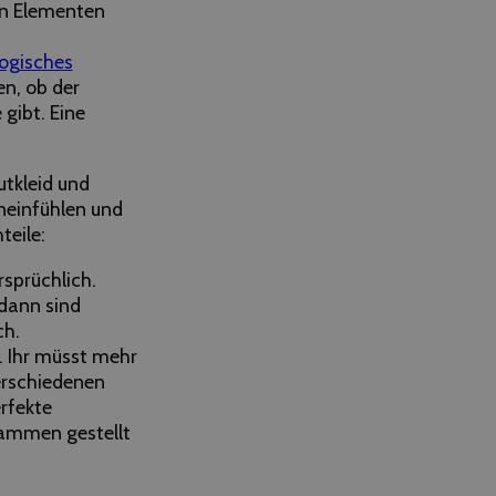
en Elementen
ogisches
en, ob der
gibt. Eine
tkleid und
ineinfühlen und
teile:
rsprüchlich.
 dann sind
ch.
g. Ihr müsst mehr
verschiedenen
rfekte
ammen gestellt