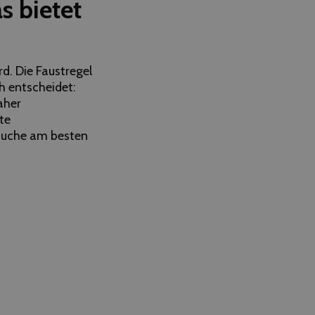
s bietet
rd. Die Faustregel
ch entscheidet:
aher
te
 Suche am besten