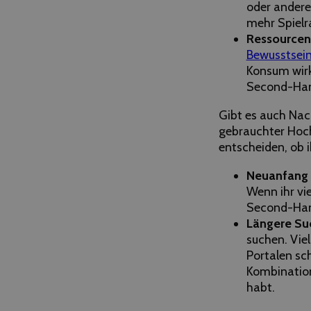
oder andere
mehr Spiel
Ressource
Bewusstsei
Konsum wirkl
Second-Hand
Gibt es auch Nac
gebrauchter Hoch
entscheiden, ob 
Neuanfang 
Wenn ihr vi
Second-Hand
Längere Su
suchen. Viel
Portalen sc
Kombinatio
habt.