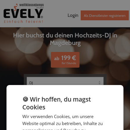
Login
Als Dienstleister registrieren
Hier buchst du deinen Hochzeits-DJ in
Magdeburg
199
€
ab
für 1 Stunde
🍪 Wir hoffen, du magst
Cookies
Wir verwenden Cookies, um unsere
Website optimal zu betreiben, Inhalte zu
bis