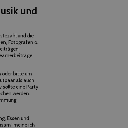
Musik und
ästezahl und die
en, Fotografen o.
Beiträgen
Beamerbeiträge
n oder bitte um
utpaar als auch
 sollte eine Party
ochen werden.
Stimmung
ng, Essen und
nsam“ meine ich