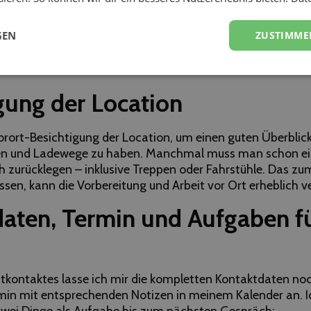
eiten
, ungefähre Gästezahl und ganz grobe Genrevorgab
sem Zeitpunkt noch nicht unbedingt geklärt sein, da sich ja
GEN
ZUSTIMME
l biete ich das „Du“ an, was auch das Vertrauen des Kunden
rd. Denn eine Hochzeitsfeier ist ja schon eine sehr persönl
gung der Location
Vorort-Besichtigung der Location, um einen guten Überblic
en und Ladewege zu haben. Manchmal muss man schon ei
 zurücklegen – inklusive Treppen oder Fahrstühle. Das zum
sen, kann die Vorbereitung und Arbeit vor Ort erheblich v
aten, Termin und Aufgaben fü
tkontaktes lasse ich mir die kompletten Kontaktdaten no
min mit entsprechenden Notizen in meinem Kalender an. 
wei Dinge als Aufgabe bis zum nächsten Gespräch: