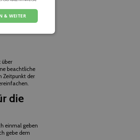
en. Mehr kann
 noch viel ändern
N & WEITER
 in die eigene
iche
k über
ne beachtliche
 Zeitpunkt der
ereinfachen.
r die
ch einmal geben
Ich gebe dem