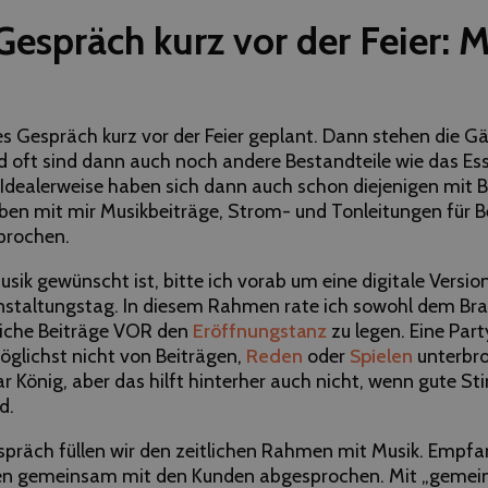
Gespräch kurz vor der Feier: 
es Gespräch kurz vor der Feier geplant. Dann stehen die G
 oft sind dann auch noch andere Bestandteile wie das Ess
t. Idealerweise haben sich dann auch schon diejenigen mit 
en mit mir Musikbeiträge, Strom- und Tonleitungen für 
prochen.
sik gewünscht ist, bitte ich vorab um eine digitale Versio
staltungstag. In diesem Rahmen rate ich sowohl dem Bra
liche Beiträge VOR den
Eröffnungstanz
zu legen. Eine Party
öglichst nicht von Beiträgen,
Reden
oder
Spielen
unterbr
ar König, aber das hilft hinterher auch nicht, wenn gute 
d.
präch füllen wir den zeitlichen Rahmen mit Musik. Empfa
en gemeinsam mit den Kunden abgesprochen. Mit „gemei