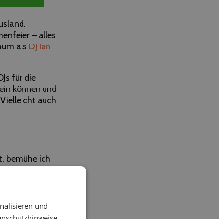
usland.
enfeier – alles
läum als
DJ Ian
Js für die
sein können und
Vielleicht auch
st, bemühe ich
 weiß daher aus
iele Kleinprojekte
nalisieren und
iten der Location,
enschutzhinweise