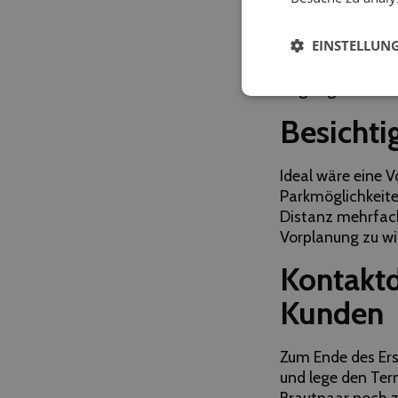
Auf- und Abbauz
und sollte zu die
EINSTELLUN
kann. In der Rege
Person stärken wi
Angelegenheit.
Besichti
Ideal wäre eine 
Parkmöglichkeit
Distanz mehrfach
Vorplanung zu wis
Kontaktd
Kunden
Zum Ende des Ers
und lege den Ter
Brautpaar noch z