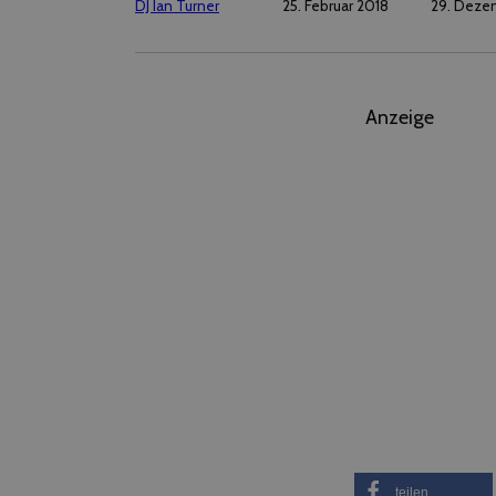
DJ Ian Turner
25. Februar 2018
29. Deze
Anzeige
teilen