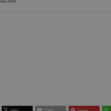
mber 2024
teilen
E-Mail
merken