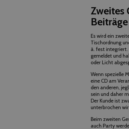
Zweites 
Beiträge
Es wird ein zweit
Tischordnung und
ä. fest integrier
gemeldet und hab
oder Licht abges
Wenn spezielle Mu
eine CD am Veran
den anderen, jeg
sein und daher m
Der Kunde ist zw
unterbrochen wir
Beim zweiten Ges
auch Party werd