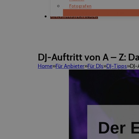
Fotografen
Als Dienstleister registrieren
DIENSTLEISTER FINDEN
DJ-Auftritt von A – Z: D
Home
Für Anbieter
Für DJs
DJ-Tipps
DJ-