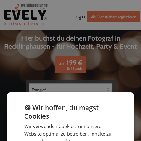
Login
Als Dienstleister registrieren
Hier buchst du deinen Fotograf in
Recklinghausen - für Hochzeit, Party & Event
199
€
ab
für 1 Stunde
🍪 Wir hoffen, du magst
Cookies
Wir verwenden Cookies, um unsere
Website optimal zu betreiben, Inhalte zu
bis